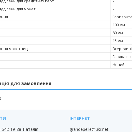
відділень для кредитних карт
2
відділень для монет
2
ання
Горизонт
100 мм
80 мм
15 мм
ння монетниці
Всередині
Гладка шк
Новий
ація для замовлення
₴
) 542-19-88
Наталія
grandepelle@ukr.net