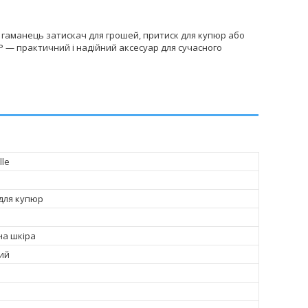
 гаманець затискач для грошей, притиск для купюр або
 — практичний і надійний аксесуар для сучасного
lle
для купюр
на шкіра
ий