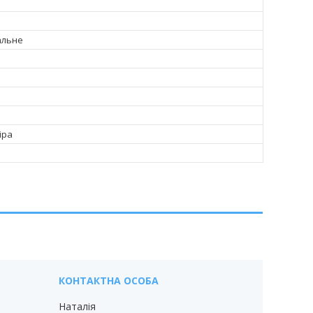
альне
іра
Наталія