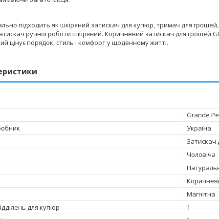
льно підходить як шкіряний затискач для купюр, тримач для грошей,
атискач ручної роботи шкіряний. Коричневий затискач для грошей GP
кий цінує порядок, стиль і комфорт у щоденному житті.
еристики
Grande Pe
робник
Україна
Затискач 
Чоловіча
Натураль
Коричнев
Магнітна
відділень для купюр
1