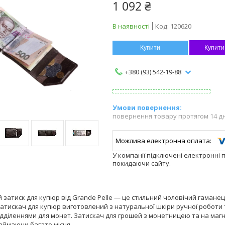
1 092 ₴
В наявності
Код:
120620
Купити
Купити
+380 (93) 542-19-88
повернення товару протягом 14 д
У компанії підключені електронні 
покидаючи сайту.
затиск для купюр від Grande Pelle — це стильний чоловічий гаманець
атискач для купюр виготовлений з натуральної шкіри ручної роботи 
відділеннями для монет. Затискач для грошей з монетницею та на магн
аймаючи багато місця.