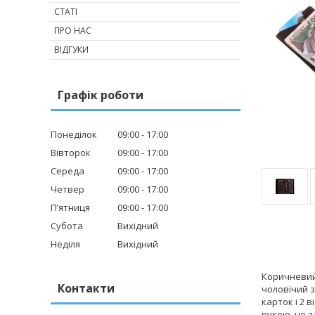
СТАТІ
ПРО НАС
ВІДГУКИ
Графік роботи
Понеділок
09:00
17:00
Вівторок
09:00
17:00
Середа
09:00
17:00
Четвер
09:00
17:00
Пʼятниця
09:00
17:00
Субота
Вихідний
Неділя
Вихідний
Коричневий 
Контакти
чоловічий з
карток і 2 
рукою, не з