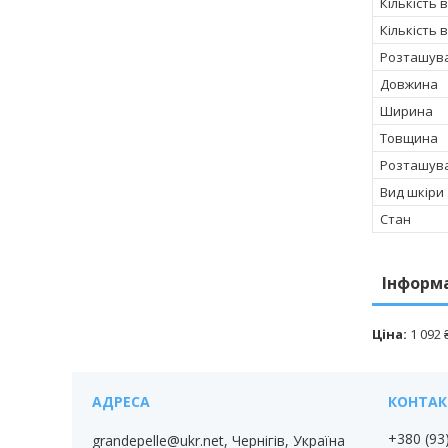
Кількість 
Кількість 
Розташув
Довжина
Ширина
Товщина
Розташува
Вид шкіри
Стан
Інформ
Ціна:
1 092 
+380 (93
grandepelle@ukr.net, Чернігів, Україна