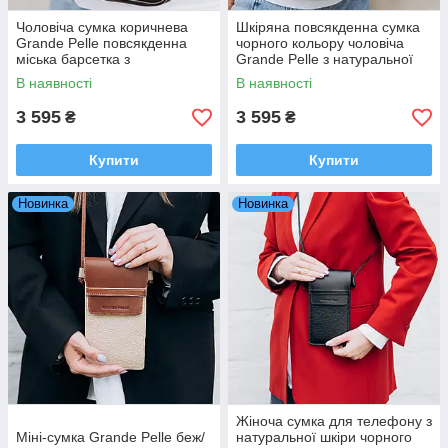
Чоловіча сумка коричнева
Шкіряна повсякденна сумка
Grande Pelle повсякденна
чорного кольору чоловіча
міська барсетка з
Grande Pelle з натуральної
натуральної шкіри з ременем
шкіри на змійці для власних
В наявності
В наявності
через плече
речей
3 595
3 595
₴
₴
Купити
Купити
Новинка
Новинка
Жіноча сумка для телефону з
Міні-сумка Grande Pelle беж/
натуральної шкіри чорного