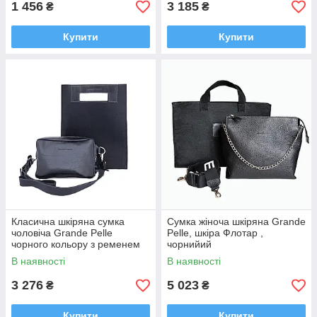
1 456
3 185
₴
₴
Купити
Купити
Класична шкіряна сумка
Сумка жіноча шкіряна Grande
чоловіча Grande Pelle
Pelle, шкіра Флотар ,
чорного кольору з ременем
чорнийий
на змійці через плече
В наявності
В наявності
повсякденна
3 276
5 023
₴
₴
Купити
Купити