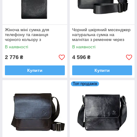
Жіноча міні сумка для
Чорний шкіряний месенджер
телефону та гаманця
натуральна сумка на
чорного кольору з
магнітах з ременем через
натуральної шкіри на плече
плече для документів Grande
В наявності
В наявності
від Grande Pelle
Pelle
2 776
4 596
₴
₴
Купити
Купити
Топ продажів