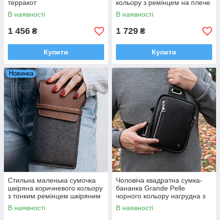
терракот
кольору з ремінцем на плече
Grande Pelle
В наявності
В наявності
1 456
1 729
₴
₴
Купити
Купити
Новинка
Стильна маленька сумочка
Чоловіча квадратна сумка-
шкіряна коричневого кольору
бананка Grande Pelle
з тонким ремінцем шкіряним
чорного кольору нагрудна з
для телефону Grande Pelle
натуральної шкіри
В наявності
В наявності