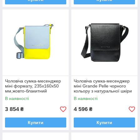
Чоловіча сумка-месенджер
Чоловіча сумка-месенджер
міні формату, 235х160х50
міні Grande Pelle чорного
мм,жовто-блакитний
кольору з натуральної шкіри
міська для телефону та
В наявності
В наявності
ключів
3 854
4 596
₴
₴
Купити
Купити