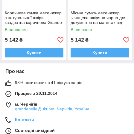
Коричнева сумка месенджер
Міська сумка-месенджер
з натуральної шкіри
глянцева шкіряна чорна для
квадратна коричнева Grande
документів на магнітах від
Pelle на ремені через плече
Grande Pelle
В наявності
В наявності
міська на магнітах
5 142
5 142
₴
₴
Купити
Купити
Про нас
98% позитивних з 41 відгука за рік
Працює з 20.11.2014
м. Чернігів
grandepelle@ukr.net, Чернігів, Україна
Контакти
Сьогодні вихідний