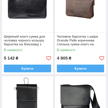
Шкіряний клатч сумка для
Чоловіча барсетка з шкіри
чоловіка чорного кольору
Grande Pelle коричнева
барсетка на блискавці з
стильна сумка клатч на
ремінцем від Grande Pelle
блискавці з ремінцем
В наявності
В наявності
5 142
4 805
₴
₴
Купити
Купити