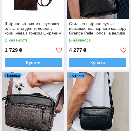
Шкіряна жіноча міні сумочка
Стильна шкіряна сумка
елегантна для телефону
повсякденна чорного кольору
коричнева з тонким шкіряним
Grande Pelle чоловіча велика
ремінцем від Grande Pelle
барсетка для власних речей
В наявності
В наявності
1 729
4 277
₴
₴
Купити
Купити
Новинка
Новинка