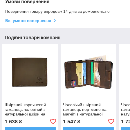
Умови повернення
Повернення товару впродовж 14 днів за домовленістю
Всі умови повернення
Подібні товари компанії
Шкіряний коричневий
Чоловічий шкіряний
Чоло
гаманець чоловічий з
гаманець портмоне на
гама
натуральної шкіри на
магніті з натуральної
нату
магніті Grande Pelle з
шкіри коричневий клатч
Pell
1 638
1 547
1 7
₴
₴
відділенням для монет,
Grande Pelle з
клат
купюр та карток
монетницею