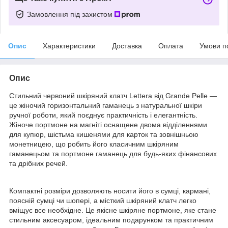
Замовлення під захистом
Опис
Характеристики
Доставка
Оплата
Умови п
Опис
Стильний червоний шкіряний клатч Lettera від Grande Pelle —
це жіночий горизонтальний гаманець з натуральної шкіри
ручної роботи, який поєднує практичність і елегантність.
Жіноче портмоне на магніті оснащене двома відділеннями
для купюр, шістьма кишенями для карток та зовнішньою
монетницею, що робить його класичним шкіряним
гаманецьом та портмоне гаманець для будь-яких фінансових
та дрібних речей.
Компактні розміри дозволяють носити його в сумці, кармані,
поясній сумці чи шопері, а місткий шкіряний клатч легко
вміщує все необхідне. Це якісне шкіряне портмоне, яке стане
стильним аксесуаром, ідеальним подарунком та практичним