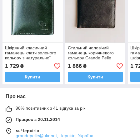
Шкіряний класичний
Стильний чоловічий
Шкір
гаманець клатч зеленого
гаманець коричневого
гама
кольору з натуральної
кольору Grande Pelle
шкір
шкіри з монетницею
клатч з натуральної шкіри
коль
1 729
1 866
1 7
₴
₴
Grande Pelle
з монетницею
моне
Купити
Купити
Про нас
98% позитивних з 41 відгука за рік
Працює з 20.11.2014
м. Чернігів
grandepelle@ukr.net, Чернігів, Україна