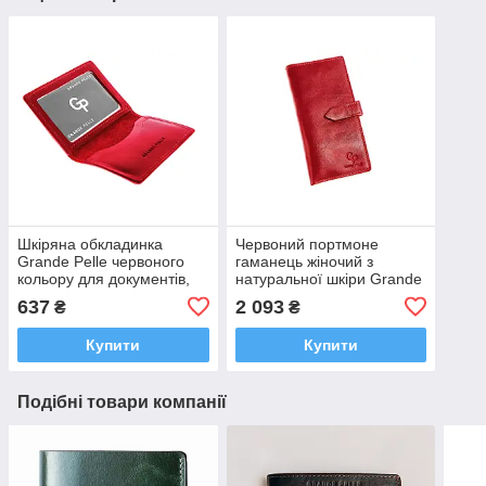
Шкіряна обкладинка
Червоний портмоне
Grande Pelle червоного
гаманець жіночий з
кольору для документів,
натуральної шкіри Grande
посвідчення, тех паспорта
Pelle вертикальний клатч
637
2 093
₴
₴
для купюр, монет та
карток
Купити
Купити
Подібні товари компанії