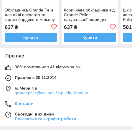
Обкладинка Grande Pelle
Коричнева обкладинка від
Шкір
для айді паспорта та
Grande Pelle з
чоло
карток бордового кольору
натуральної шкіри для
Pell
з натуральної шкіри
паспорту документів
доку
637
637
501
₴
₴
посвідчення 140х100 мм
шкір
Купити
Купити
Про нас
98% позитивних з 41 відгука за рік
Працює з 20.11.2014
м. Чернігів
grandepelle@ukr.net, Чернігів, Україна
Контакти
Сьогодні вихідний
Показати весь графік роботи