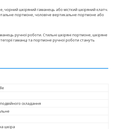
, чорний шкіряний гаманець або місткий шкіряний клатч.
нтальне портмоне, чоловіче вертикальне портмоне або
манець ручної роботи. Стильні шкіряні портмоне, шкіряне
категорії гаманці та портмоне ручної роботи стануть
lle
подвійного складання
альне
на шкіра