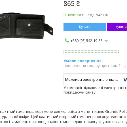
865 ₴
В наявності
Код:
542110
Купити
Купити
+380 (93) 542-19-88
повернення товару протягом 14 д
У компанії підключені електронні 
покидаючи сайту.
пактний гаманець-портмоне для чоловіка з монетницею Grande Pelle 
туральної шкіри. Цей класичний шкіряний гаманець поєднує елегантни
рток і гаманець на кнопці з монетницею дають змогу зручно організув