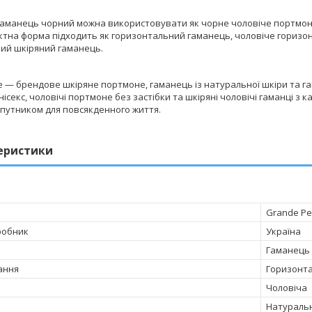
гаманець чорний можна використовувати як чорне чоловіче портмоне
ктна форма підходить як горизонтальний гаманець, чоловіче горизо
ий шкіряний гаманець.
e — брендове шкіряне портмоне, гаманець із натуральної шкіри та га
ісекс, чоловічі портмоне без застібки та шкіряні чоловічі гаманці з 
упутником для повсякденного життя.
еристики
Grande Pe
робник
Україна
Гаманець 
ання
Горизонт
Чоловіча
Натураль