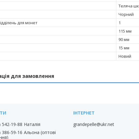
Теляча шк
Чорний
відділень для монет
1
115 мм
90 мм
15 мм
Новий
ація для замовлення
) 542-19-88
Наталія
grandepelle@ukr.net
) 386-59-16
Альона (оптові
ння)