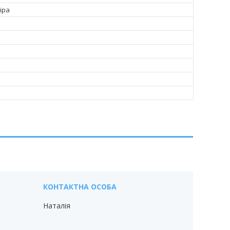
іра
Наталія