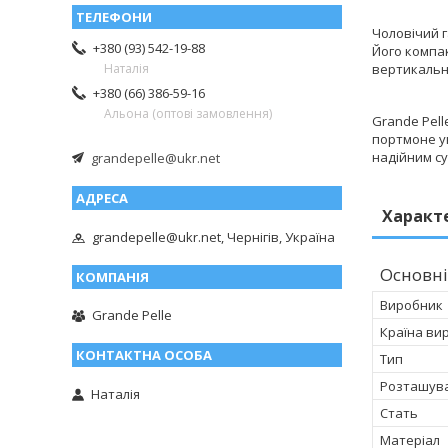
Чоловічий 
+380 (93) 542-19-88
Його компа
вертикальн
Наталія
+380 (66) 386-59-16
Альона (оптові замовлення)
Grande Pell
портмоне ун
надійним с
grandepelle@ukr.net
Характ
grandepelle@ukr.net, Чернігів, Україна
Основні
Виробник
Grande Pelle
Країна ви
Тип
Розташув
Наталія
Стать
Матеріал