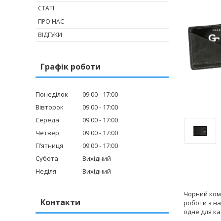
СТАТІ
ПРО НАС
ВІДГУКИ
Графік роботи
Понеділок
09:00
17:00
Вівторок
09:00
17:00
Середа
09:00
17:00
Четвер
09:00
17:00
Пʼятниця
09:00
17:00
Субота
Вихідний
Неділя
Вихідний
Чорний ком
Контакти
роботи з на
одне для ка