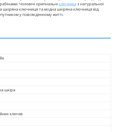
арабінами. Чоловічі оригінальні
ключниці
з натуральної
ива шкіряна ключниця та модна шкіряна ключниця від
супутником у повсякденному житті.
lle
на шкіра
йних ключів
а