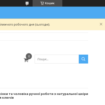
Кошик
лижчого робочого дня (сьогодні).
нки та чоловіка ручної роботи з натуральної шкіри
ля ключів