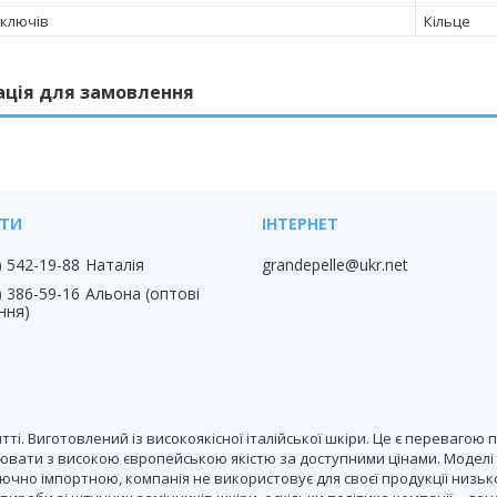
 ключів
Кільце
ація для замовлення
) 542-19-88
Наталія
grandepelle@ukr.net
) 386-59-16
Альона (оптові
ння)
тті. Виготовлений із високоякісної італійської шкіри. Це є переваг
вати з високою європейською якістю за доступними цінами. Моделі ун
лючно імпортною, компанія не використовує для своєї продукції низько