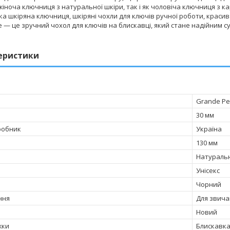
жіноча ключниця з натуральної шкіри, так і як чоловіча ключниця з к
ка шкіряна ключниця, шкіряні чохли для ключів ручної роботи, крас
e — це зручний чохол для ключів на блискавці, який стане надійним 
еристики
Grande Pe
30 мм
робник
Україна
130 мм
Натураль
Унісекс
Чорний
ння
Для звича
Новий
жки
Блискавк