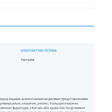
Наталія
ою перед іншими аналогічними моделями представленими
іверсальні, класичні, унісекс. Кольори класичні
якісної фурнітури з Китаю або країн Азії. Асортимент