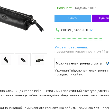
В наявності
Код:
40261012
Купити
Купити
+380 (93) 542-19-88
повернення товару протягом 14 д
У компанії підключені електронні 
покидаючи сайту.
на ключниця Grande Pelle — стильний і практичний аксесуар для жіно
 шкіряна ключниця забезпечує надійне зберігання ключів, захищаючи
аднана карабінами чорного кольору, що робить її зручною для щоде