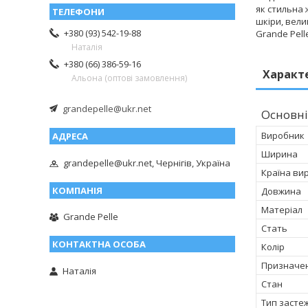
як стильна 
шкіри, вели
+380 (93) 542-19-88
Grande Pell
Наталія
+380 (66) 386-59-16
Характ
Альона (оптові замовлення)
grandepelle@ukr.net
Основні
Виробник
Ширина
grandepelle@ukr.net, Чернігів, Україна
Країна ви
Довжина
Матеріал
Grande Pelle
Стать
Колір
Призначе
Наталія
Стан
Тип засте