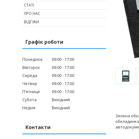
СТАТІ
ПРО НАС
ВІДГУКИ
Графік роботи
Понеділок
09:00
17:00
Вівторок
09:00
17:00
Середа
09:00
17:00
Четвер
09:00
17:00
Пʼятниця
09:00
17:00
Субота
Вихідний
Неділя
Вихідний
Зелена обкл
обкладинка 
Контакти
автодокумен