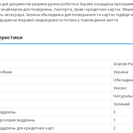
для документів шкіряна ручної роботи в Україні оснащена прозорими
анайзером для посвідчень, паспорта, прав і кредитних карток. Міцн
ть аксесуара. Зелена обкладинка для посвідчення та карток підійде я
додаючи яскравої смарагдової естетики у повсякденне життя.
еристики
Grande Pe
робник
Україна
Обкладинк
Унісекс
Натураль
Зелений
відділень
3
прозорих відділень
1
відділень для кредитних карт
2