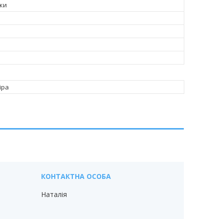
бки
іра
Наталія