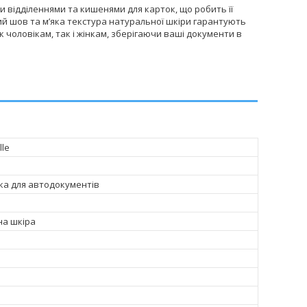
 відділеннями та кишенями для карток, що робить її
ий шов та м’яка текстура натуральної шкіри гарантують
к чоловікам, так і жінкам, зберігаючи ваші документи в
lle
а для автодокументів
на шкіра