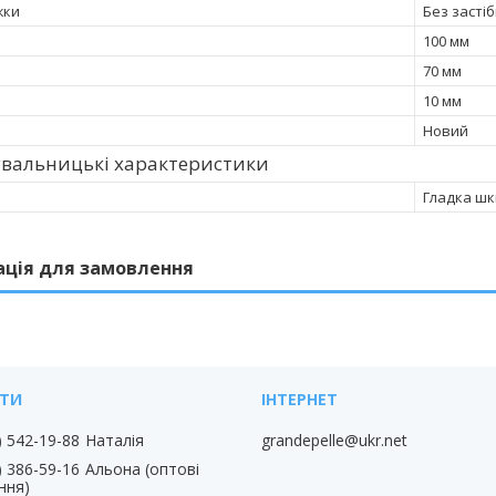
жки
Без засті
100 мм
70 мм
10 мм
Новий
увальницькі характеристики
Гладка шк
ація для замовлення
) 542-19-88
Наталія
grandepelle@ukr.net
) 386-59-16
Альона (оптові
ння)