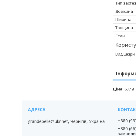
Тип засте
Довжина
Ширина
Товщина
Стан
Корист
Вид шкіри
Інформ
Ціна:
637 ₴
+380 (93
grandepelle@ukr.net, Чернігів, Україна
+380 (66
замовле