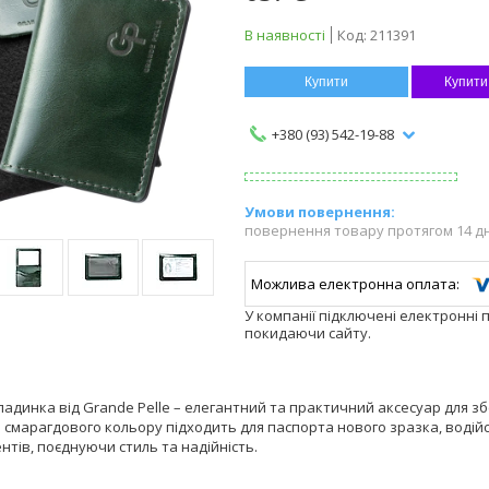
В наявності
Код:
211391
Купити
Купити
+380 (93) 542-19-88
повернення товару протягом 14 д
У компанії підключені електронні 
покидаючи сайту.
адинка від Grande Pelle – елегантний та практичний аксесуар для зб
смарагдового кольору підходить для паспорта нового зразка, водійс
тів, поєднуючи стиль та надійність.