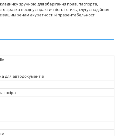
бкладинку зручною для зберігання прав, паспорта,
о зразка поєднує практичність і стиль, слугує надійним
дає вашим речам акуратності й презентабельності.
lle
а для автодокументів
на шкіра
бки