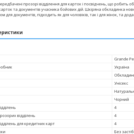
ередбачені прозорі відділення для карток і посвідчень, що робить о
арток та документів учасника бойових дій. Шкіряна обкладинка новог
м для документів, підходить як для чоловіків, так і для жінок, та до
еристики
Grande Pe
робник
Україна
Обкладинк
Унісекс
Натураль
Чорний
відділень
4
прозорих відділень
4
відділень для кредитних карт
4
жки
Без засті