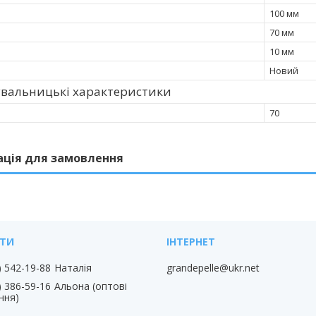
100 мм
70 мм
10 мм
Новий
увальницькі характеристики
70
ація для замовлення
) 542-19-88
Наталія
grandepelle@ukr.net
) 386-59-16
Альона (оптові
ння)