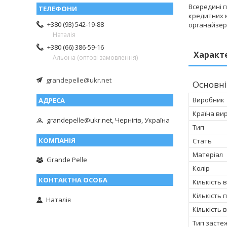
Всередині п
кредитних к
+380 (93) 542-19-88
органайзеро
Наталія
+380 (66) 386-59-16
Характ
Альона (оптові замовлення)
grandepelle@ukr.net
Основні
Виробник
Країна ви
grandepelle@ukr.net, Чернігів, Україна
Тип
Стать
Матеріал
Grande Pelle
Колір
Кількість 
Кількість 
Наталія
Кількість 
Тип засте