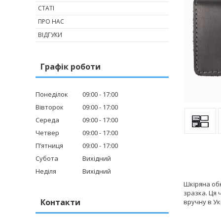
СТАТІ
ПРО НАС
ВІДГУКИ
Графік роботи
Понеділок
09:00
17:00
Вівторок
09:00
17:00
Середа
09:00
17:00
Четвер
09:00
17:00
Пʼятниця
09:00
17:00
Субота
Вихідний
Неділя
Вихідний
Шкіряна обк
зразка. Ця 
Контакти
вручну в Ук