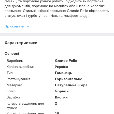
гаманці та портмоне ручної роботи, підходить як портмоне
для документів, портмоне на магнітах або шкіряне чоловіче
портмоне. Стильні шкіряні портмоне Grande Pelle підкреслять
статус, смак і турботу про якість та комфорт щодня.
Приховати
Характеристики
Основні
Виробник
Grande Pelle
Країна виробник
Україна
Тип
Гаманець
Розташування
Горизонтальне
Матеріал
Натуральна шкіра
Колір
Чорний
Застібка
Кнопки
Кількість відділень для
2
купюр
Кількість відділень для
10