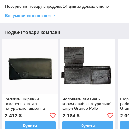
Повернення товару впродовж 14 днів за домовленістю
Всі умови повернення
Подібні товари компанії
Великий шкіряний
Чоловічий гаманець
Шкір
гаманець клатч з
коричневий з натуральної
робо
натуральної шкіри на
шкіри Grande Pelle
Gran
магнітах та з блискавкою
шкіряний клатч на магніті
нату
2 412
2 184
2 0
₴
₴
Grande Pelle з
великий
клас
монетницею
Купити
Купити