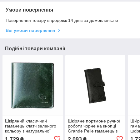
Умови повернення
Повернення товару впродовж 14 днів за домовленістю
Всі умови повернення
Подібні товари компанії
Шкіряний класичний
Шкіряне портмоне ручної
Шкір
гаманець клатч зеленого
роботи чорне на кнопці
гама
кольору з натуральної
Grande Pelle гаманець з
шкір
шкіри з монетницею
натуральної шкіри
коль
1 729
2 093
1 7
₴
₴