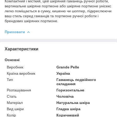
Компактний і місткий, цей шкіряний гаманець ручної роботи,
вертикальне шкіряне портмоне або шкіряне портмоне унісекс
легко поміщається в сумку, кишеню чи шоппер, підкреслюючи
ваш стиль серед гаманців та портмоне ручної роботи і
брендових шкіряних портмоне.
Приховати
Характеристики
Основні
Виробник
Grande Pelle
Країна виробник
Україна
Тип
Гаманець подвійного
складання
Розташування
Горизонтальне
Стать
Чоловіча
Матеріал
Натуральна шкіра
Вид шкіри
Гладка шкіра
Колір
Коричневий