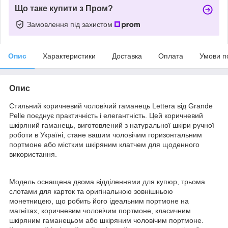
Що таке купити з Пром?
Замовлення під захистом
Опис
Характеристики
Доставка
Оплата
Умови п
Опис
Стильний коричневий чоловічий гаманець Lettera від Grande
Pelle поєднує практичність і елегантність. Цей коричневий
шкіряний гаманець, виготовлений з натуральної шкіри ручної
роботи в Україні, стане вашим чоловічим горизонтальним
портмоне або містким шкіряним клатчем для щоденного
використання.
Модель оснащена двома відділеннями для купюр, трьома
слотами для карток та оригінальною зовнішньою
монетницею, що робить його ідеальним портмоне на
магнітах, коричневим чоловічим портмоне, класичним
шкіряним гаманецьом або шкіряним чоловічим портмоне.