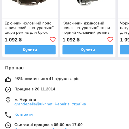
Брючний чоловічий пояс
Класичний джинсовий
Чорн
коричневий з натуральної
пояс з натуральної шкіри
нату
шкіри ремінь для брюк
чорний чоловічий ремінь
для 
Grande Pelle
прошити універсальний
Pell
1 092
1 092
1 0
₴
₴
Grande Pelle
Купити
Купити
Про нас
98% позитивних з 41 відгука за рік
Працює з 20.11.2014
м. Чернігів
grandepelle@ukr.net, Чернігів, Україна
Контакти
Сьогодні працює з 09:00 до 17:00