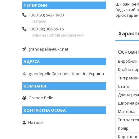
Шкіряні рем
будь-який о
+380 (93) 542-19-88
брюк гарант
Наталія
+380 (66) 386-59-16
Характ
Альона (оптові замовлення)
grandepelle@ukr.net
Основні
Виробник
Країна ви
grandepelle@ukr.net, Чернігів, Україна
Тип ремен
Стать
Длина рем
Grande Pelle
Ширина р
Матеріал
Тип засте
Наталія
Колір
Коротшає