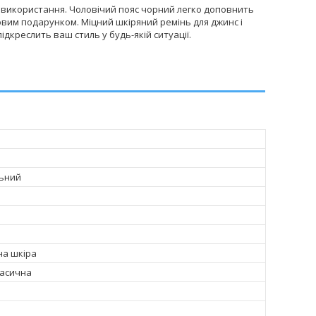
о використання. Чоловічий пояс чорний легко доповнить
овим подарунком. Міцний шкіряний ремінь для джинс і
дкреслить ваш стиль у будь-якій ситуації.
льний
на шкіра
ласична