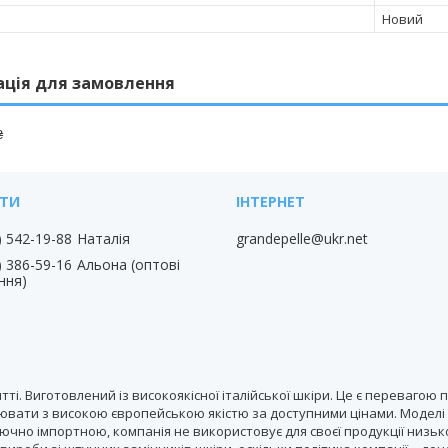
Новий
ація для замовлення
₴
) 542-19-88
Наталія
grandepelle@ukr.net
) 386-59-16
Альона (оптові
ння)
тті. Виготовлений із високоякісної італійської шкіри. Це є переваг
вати з високою європейською якістю за доступними цінами. Моделі ун
лючно імпортною, компанія не використовує для своєї продукції низько