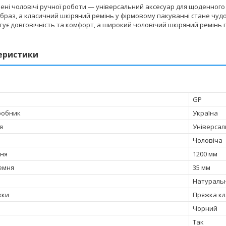
ені чоловічі ручної роботи — універсальний аксесуар для щоденног
браз, а класичний шкіряний ремінь у фірмовому пакуванні стане чуд
ує довговічність та комфорт, а широкий чоловічий шкіряний ремінь пі
еристики
GP
робник
Україна
я
Універса
Чоловіча
ня
1200 мм
емня
35 мм
Натураль
жки
Пряжка к
Чорний
Так