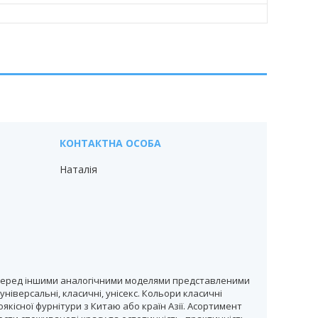
Наталія
ою перед іншими аналогічними моделями представленими
іверсальні, класичні, унісекс. Кольори класичні
якісної фурнітури з Китаю або країн Азії. Асортимент