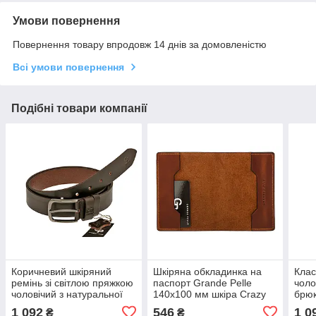
Умови повернення
Повернення товару впродовж 14 днів за домовленістю
Всі умови повернення
Подібні товари компанії
Коричневий шкіряний
Шкіряна обкладинка на
Клас
ремінь зі світлою пряжкою
паспорт Grande Pelle
чоло
чоловічий з натуральної
140х100 мм шкіра Crazy
брюк
шкіри пояс для штанів
Horse шоколад. Позиція
шкір
1 092
546
1 0
₴
₴