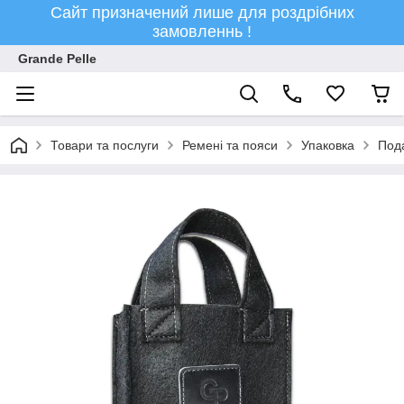
Сайт призначений лише для роздрібних
замовленнь !
Grande Pelle
Товари та послуги
Ремені та пояси
Упаковка
Пода