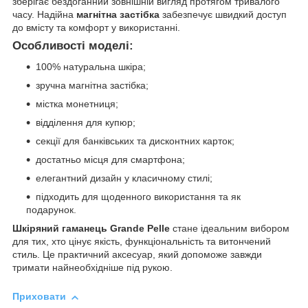
зберігає бездоганний зовнішній вигляд протягом тривалого
часу. Надійна
магнітна застібка
забезпечує швидкий доступ
до вмісту та комфорт у використанні.
Особливості моделі:
100% натуральна шкіра;
зручна магнітна застібка;
містка монетниця;
відділення для купюр;
секції для банківських та дисконтних карток;
достатньо місця для смартфона;
елегантний дизайн у класичному стилі;
підходить для щоденного використання та як
подарунок.
Шкіряний гаманець Grande Pelle
стане ідеальним вибором
для тих, хто цінує якість, функціональність та витончений
стиль. Це практичний аксесуар, який допоможе завжди
тримати найнеобхідніше під рукою.
Приховати