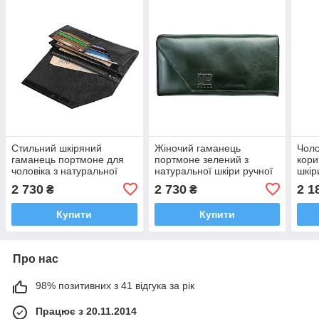
Стильний шкіряний
Жіночий гаманець
Чоло
гаманець портмоне для
портмоне зелений з
кори
чоловіка з натуральної
натуральної шкіри ручної
шкір
шкіри Grande Pelle чорний
роботи Grande Pelle з
шкір
2 730
2 730
2 1
₴
₴
клатч на магніті з
магнітами та монетницею
вели
блискавками
Купити
Купити
Про нас
98% позитивних з 41 відгука за рік
Працює з 20.11.2014